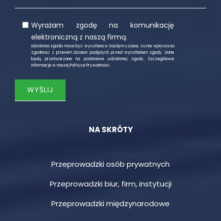
Wyrażam zgodę na komunikację
elektroniczną z naszą firmą.
Udzielona zgoda może być wycofana w każdym czasie, co nie wpływa na
zgodność z prawem działań podjętych przed wycofaniem zgody. Dane
będą przetwarzane na podstawie udzielonej zgody. Szczegółowe
informacje w naszej
Polityce Prywatności
.
NA SKRÓTY
Przeprowadzki osób prywatnych
Przeprowadzki biur, firm, instytucji
Przeprowadzki międzynarodowe