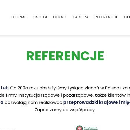
O FIRMIE
USŁUGI
CENNIK
KARIERA
REFERENCJE
CE
REFERENCJE
tut.
Od 200o roku obsłużyliśmy tysiące zleceń w Polsce i za 
kie firmy, instytucja rządowe i pozarządowe, także klientów 
ta
pozwalają nam realizować
przeprowadzki krajowe i mi
Zapraszamy do współpracy.