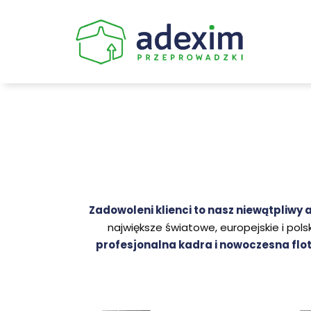
Skip
to
content
Zadowoleni klienci to nasz niewątpliwy a
największe światowe, europejskie i pols
profesjonalna kadra i nowoczesna flo