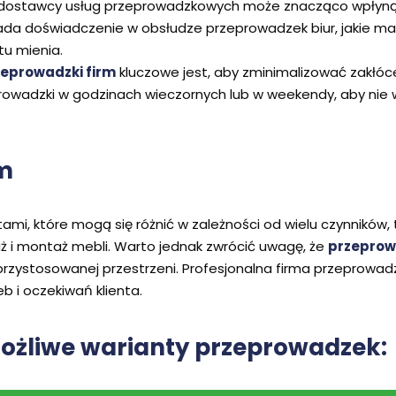
stawcy usług przeprowadzkowych może znacząco wpłynąć na 
da doświadczenie w obsłudze przeprowadzek biur, jakie ma op
u mienia.
zeprowadzki firm
kluczowe jest, aby zminimalizować zakłóc
rowadzki w godzinach wieczornych lub w weekendy, aby nie 
rm
tami, które mogą się różnić w zależności od wielu czynników,
aż i montaż mebli. Warto jednak zwrócić uwagę, że
przeprow
ej przystosowanej przestrzeni. Profesjonalna firma przepro
 i oczekiwań klienta.
ożliwe warianty
przeprowadzek: