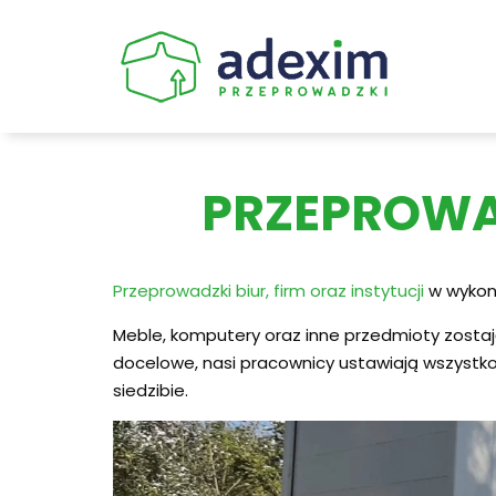
Skip
to
content
PRZEPROWAD
Przeprowadzki biur, firm oraz instytucji
w wykona
Meble, komputery oraz inne przedmioty zosta
docelowe, nasi pracownicy ustawiają wszystk
siedzibie.