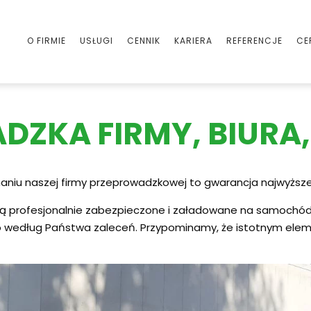
O FIRMIE
USŁUGI
CENNIK
KARIERA
REFERENCJE
CE
ZKA FIRMY, BIURA,
niu naszej firmy przeprowadzkowej to gwarancja najwyższej
ją profesjonalnie zabezpieczone i załadowane na samochód
o według Państwa zaleceń. Przypominamy, że istotnym elem