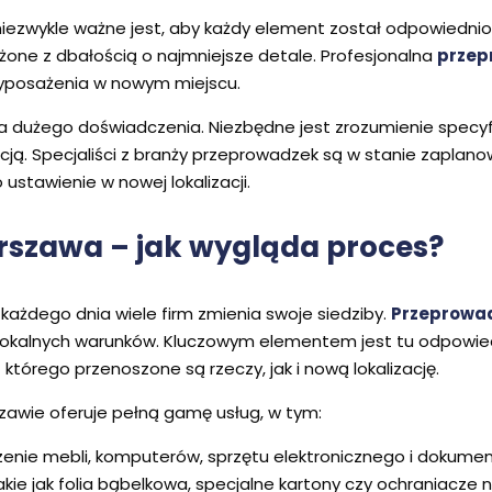
i, niezwykle ważne jest, aby każdy element został odpowiedn
one z dbałością o najmniejsze detale. Profesjonalna
przep
wyposażenia w nowym miejscu.
 dużego doświadczenia. Niezbędne jest zrozumienie specyfik
cją. Specjaliści z branży przeprowadzek są w stanie zaplan
ustawienie w nowej lokalizacji.
szawa – jak wygląda proces?
każdego dnia wiele firm zmienia swoje siedziby.
Przeprowa
i lokalnych warunków. Kluczowym elementem jest tu odpowie
którego przenoszone są rzeczy, jak i nową lokalizację.
awie oferuje pełną gamę usług, w tym:
nie mebli, komputerów, sprzętu elektronicznego i dokumen
akie jak folia bąbelkowa, specjalne kartony czy ochraniacze