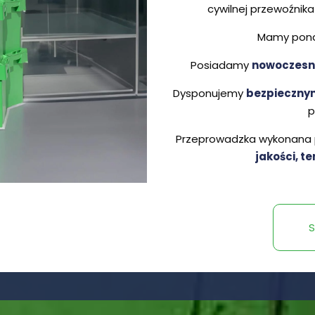
cywilnej przewoźnik
Mamy pon
Posiadamy
nowoczesny
Dysponujemy
bezpieczny
p
Przeprowadzka wykonana p
jakości, t
S