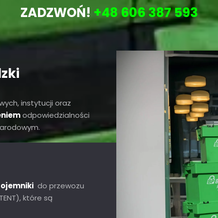
ZADZWOŃ!
+48 606 387 593
zki
ych, instytucji oraz
eniem
odpowiedzialności
ynarodowym.
ojemniki
do przewozu
ENT), które są