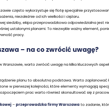
zawie często wykorzystuje się flotę specjalnie przystosow
nia, niezależnie od ich wielkości i ciężaru.
ej siedziby, ekipa przeprowadzkowa odpowiedzialna jest nie 
ześniej ustalonymi planami. To niezwykle ważny element, po
ywność pracy.
zawa – na co zwrócić uwagę?
w Warszawie, warto zwrócić uwagę na kilka kluczowych asp
ządzenie planu to absolutna podstawa. Warto zaplanować k
szone w pierwszej kolejności, które elementy wymagają spec
rozpoczęciem prac warto również skonsultować się z pracow
zkowej
–
przeprowadzka firmy Warszawa
to zadanie, kt