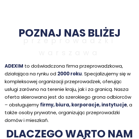
Skip
to
M
content
POZNAJ NAS BLIŻEJ
przeprowadzki
warszawa
ADEXIM
to doświadczona firma przeprowadzkowa,
działająca na rynku od
2000 roku
. Specjalizujemy się w
kompleksowej organizacji przeprowadzek, oferując
usługi zarówno na terenie kraju, jak i za granicą. Nasza
oferta skierowana jest do szerokiego grona odbiorców
– obsługujemy
firmy, biura, korporacje, instytucje
, a
także osoby prywatne, organizując przeprowadzki
domów i mieszkań.
DLACZEGO WARTO NAM