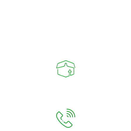
Firma przeprowadzkowa
ADEXIM
Przeprowadzki Warszawa
Przeprowadzki krajowe i międzynarodowe
Ul. Bohaterów Września 9, bud. nr 21 lokal 43c, 00-
973 Warszawa