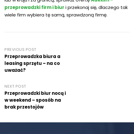
przeprowadzki firm i biur
i przekonaj się, dlaczego tak
wiele firm wybiera tę samą, sprawdzoną firmę.
Post
PREVIOUS POST
Przeprowadzka biura a
navigation
leasing sprzętu – na co
uważać?
NEXT POST
Przeprowadzki biur nocą i
w weekend – sposób na
brak przestojów