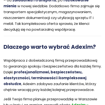
– od
załadunku i transportu
, po
rozlokowanie
mienia
w nowej siedzibie. Dodatkowo firma zajmuje się
transportem specjalistycznym, magazynowaniem,
niszczeniem dokumentacji czy utylizacją sprzętu IT i
mebli. Tak kompleksowa oferta sprawia, że klienci
decydują się na powtarzalną współpracę.
Dlaczego warto wybrać Adexim?
Współpraca z doświadczoną firmą przeprowadzkową
to gwarancja spokoju i bezpieczeństwa dla każdej firmy.
Dzięki
profesjonalizmowi, bezpieczeństwu,
elastyczności, terminowości i kompleksowej
obsłudze
, Adexim zdobywa zaufanie klientów, którzy
chętnie wracają przy każdej kolejnej przeprowadzce.
Jeśli Twoja firma planuje przeprowadzkę w Warszawie
lub w kraju i za granicą, sprawdź ofertę
Adexim –