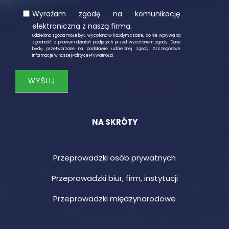
Wyrażam zgodę na komunikację
elektroniczną z naszą firmą.
Udzielona zgoda może być wycofana w każdym czasie, co nie wpływa na
zgodność z prawem działań podjętych przed wycofaniem zgody. Dane
będą przetwarzane na podstawie udzielonej zgody. Szczegółowe
informacje w naszej
Polityce Prywatności
.
NA SKRÓTY
Przeprowadzki osób prywatnych
Przeprowadzki biur, firm, instytucji
Przeprowadzki międzynarodowe