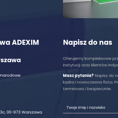
owa ADEXIM
Napisz do nas
Oferujemy kompleksowe prze
rszawa
instytucji oraz klientów indy
zynarodowe
Masz pytania?
Napisz do n
kadra i nowoczesna flota. 
terminowo i bezpiecznie.
l 43c, 00-973 Warszawa