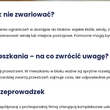
ak nie zwariować?
ia ograniczeń w dostępie do bloków: wąskie klatki, windy, 
rezerwować windę lub miejsce postojowe. Pomocne mogą by
szkania – na co zwrócić uwagę?
cji przestrzeni. W mieszkaniu w bloku ważne są sprytne rozw
 bardziej zwartą przestrzeń zajmuje czas, ale odpowiednie p
przeprowadzek
ółpracę z profesjonalną firmą oferującą kompleksowe usług