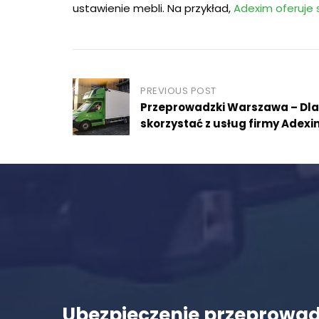
ustawienie mebli. Na przykład,
Adexim oferuje 
Post
PREVIOUS POST
Przeprowadzki Warszawa – Dl
navigation
skorzystać z usług firmy Adex
Ubezpieczenie przeprowad