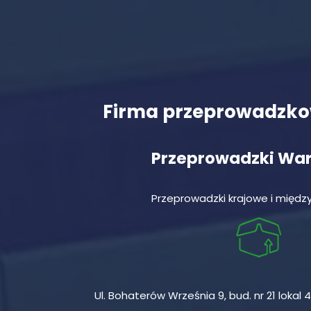
Firma przeprowadzk
Przeprowadzki Wa
Przeprowadzki krajowe i międ
Ul. Bohaterów Września 9, bud. nr 21 loka