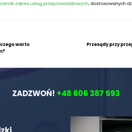
szeroki zakres usług przeprowadzkowych
, dostosowanych do r
aczego warto
Przesądy przy prze
im?
ZADZWOŃ!
+48 606 387 593
zki