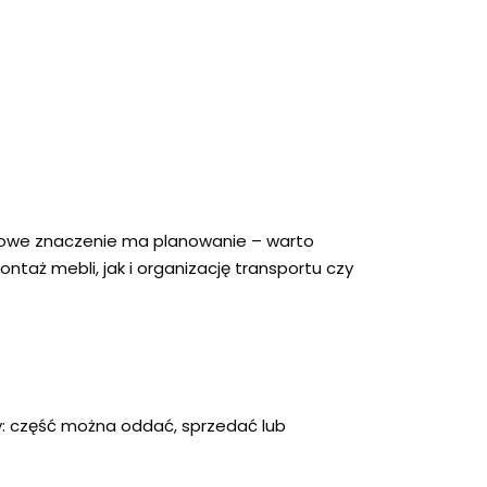
czowe znaczenie ma planowanie – warto
taż mebli, jak i organizację transportu czy
y: część można oddać, sprzedać lub