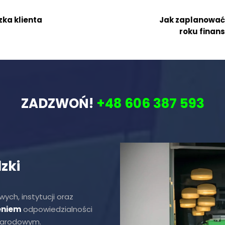
zka klienta
Jak zaplanować 
roku finan
ZADZWOŃ!
+48 606 387 593
zki
ych, instytucji oraz
eniem
odpowiedzialności
ynarodowym.