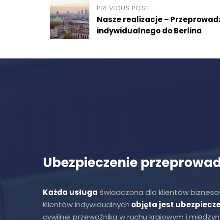
Post
PREVIOUS POST
Nasze realizacje – Przeprowad
navigation
indywidualnego do Berlina
Ubezpieczenie przeprowad
Każda usługa
świadczona dla klientów biznesow
klientów indywidualnych
objęta jest ubezpiecz
cywilnej przewoźnika w ruchu krajowym i międz