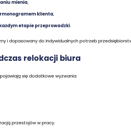
aniu mienia
,
harmonogramem klienta
,
w każdym etapie przeprowadzki
.
czny i dopasowany do indywidualnych potrzeb przedsiębiorst
czas relokacji biura
o pojawiają się dodatkowe wyzwania:
izacją przestojów w pracy.