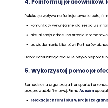
4. Poinformuj pracowników, 
Relokacja wpływa na funkcjonowanie całej firm
komunikaty wewnętrzne dla zespołu z inf
aktualizacja adresu na stronie internetow
powiadomienie Klientów i Partnerów biznes
Dobra komunikacja redukuje ryzyko nieporozumi
5. Wykorzystaj pomoc profes
Samodzielna organizacja transportu i przenosz
przeprowadzki firmowej. Firma
Adexim
specjali
relokacjach firm i biur w kraju i za grani