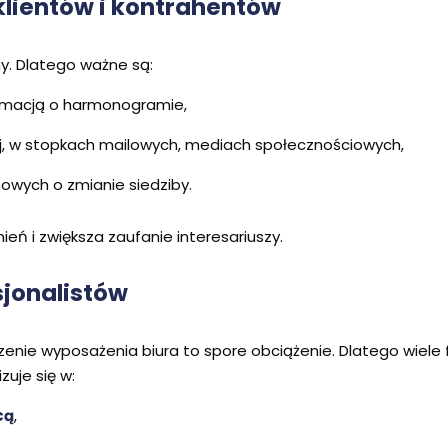
klientów i kontrahentów
y. Dlatego ważne są:
ormacją o harmonogramie,
ej, w stopkach mailowych, mediach społecznościowych,
owych o zmianie siedziby.
eń i zwiększa zaufanie interesariuszy.
jonalistów
enie wyposażenia biura to spore obciążenie. Dlatego wiele f
zuje się w:
cą
,