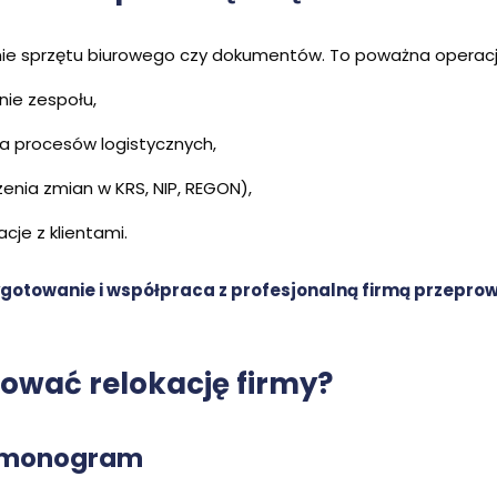
zienie sprzętu biurowego czy dokumentów. To poważna operacja
nie zespołu,
ia procesów logistycznych,
nia zmian w KRS, NIP, REGON),
cje z klientami.
ygotowanie i współpraca z profesjonalną firmą przepr
nować relokację firmy?
armonogram