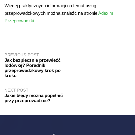
Więcej praktycznych informacji na temat usług
przeprowadzkowych można znaleźć na stronie
Adexim
Przeprowadzki
.
Post
PREVIOUS POST
Jak bezpiecznie przewieźć
lodówkę? Poradnik
navigation
przeprowadzkowy krok po
kroku
NEXT POST
Jakie błędy można popełnić
przy przeprowadzce?