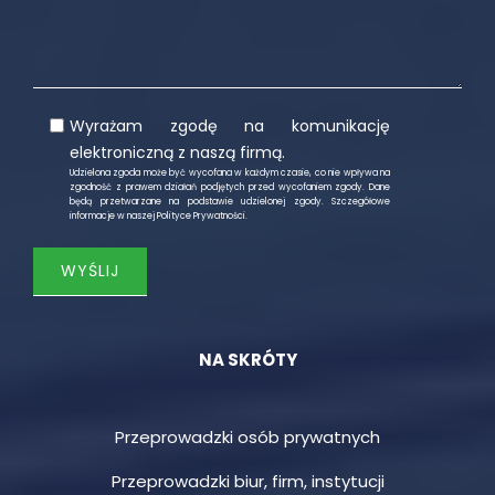
Wyrażam zgodę na komunikację
elektroniczną z naszą firmą.
Udzielona zgoda może być wycofana w każdym czasie, co nie wpływa na
zgodność z prawem działań podjętych przed wycofaniem zgody. Dane
będą przetwarzane na podstawie udzielonej zgody. Szczegółowe
informacje w naszej
Polityce Prywatności
.
NA SKRÓTY
Przeprowadzki osób prywatnych
Przeprowadzki biur, firm, instytucji