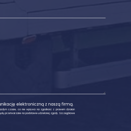
kację elektroniczną z naszą firmą.
ażdym czasie, co nie wpływa na zgodność z prawem działań
ędą przetwarzane na podstawie udzielonej zgody. Szczegółowe