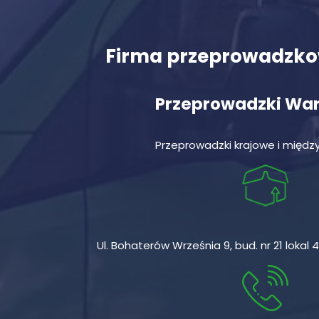
Firma przeprowadzk
Przeprowadzki Wa
Przeprowadzki krajowe i międ
Ul. Bohaterów Września 9, bud. nr 21 loka