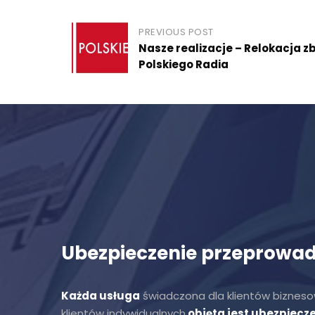
Post
PREVIOUS POST
Nasze realizacje – Relokacja 
navigation
Polskiego Radia
Ubezpieczenie przeprowad
Każda usługa
świadczona dla klientów biznesow
klientów indywidualnych
objęta jest ubezpiecz