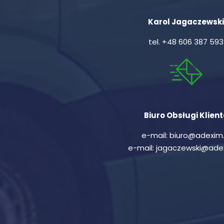
Karol Jagaczewski
tel.
+48 606 387 593
Biuro Obsługi Klien
e-mail:
biuro@adexim.
e-mail:
jagaczewski@adex