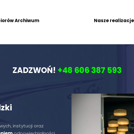
zbiorów Archiwum
Nasze realizacje
ZADZWOŃ!
+48 606 387 593
zki
ych, instytucji oraz
eniem
odpowiedzialności