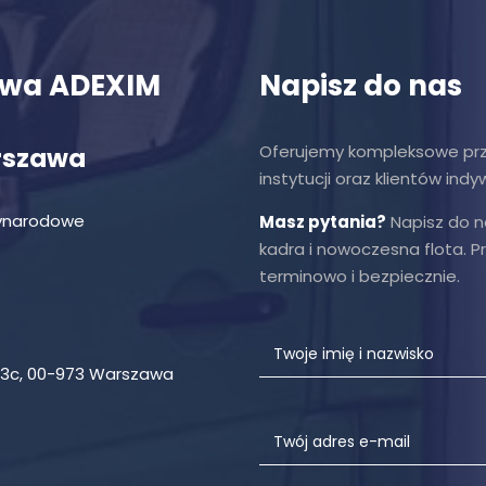
owa ADEXIM
Napisz do nas
Oferujemy kompleksowe prze
rszawa
instytucji oraz klientów indy
zynarodowe
Masz pytania?
Napisz do n
kadra i nowoczesna flota. 
terminowo i bezpiecznie.
l 43c, 00-973 Warszawa