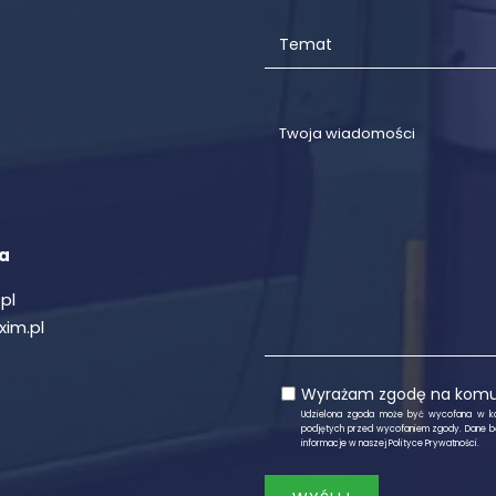
ta
pl
im.pl
Wyrażam zgodę na komuni
Udzielona zgoda może być wycofana w k
podjętych przed wycofaniem zgody. Dane b
informacje w naszej
Polityce Prywatności
.