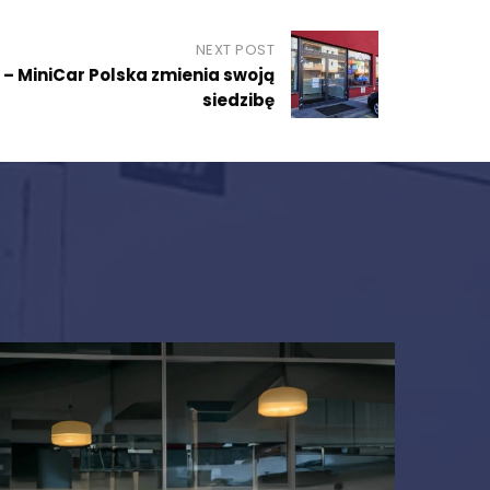
NEXT POST
 – MiniCar Polska zmienia swoją
siedzibę