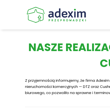
Skip
to
content
NASZE REALIZ
C
Z przyjemnością informujemy, że firma Adexi
nieruchomości komercyjnych — DTZ oraz Cushm
biurowego, co pozwoliło na sprawne i termino