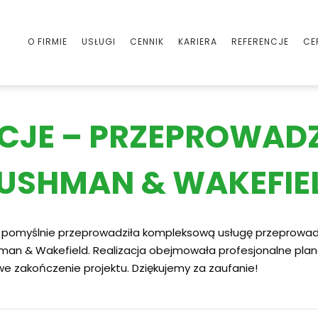
O FIRMIE
USŁUGI
CENNIK
KARIERA
REFERENCJE
CE
ACJE – PRZEPROWADZ
USHMAN & WAKEFIE
m pomyślnie przeprowadziła kompleksową usługę przeprowad
an & Wakefield. Realizacja obejmowała profesjonalne plano
we zakończenie projektu. Dziękujemy za zaufanie!