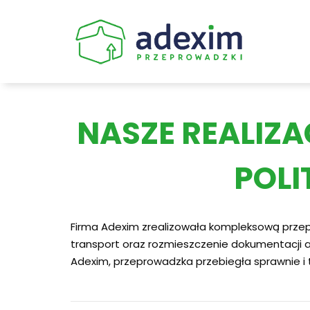
Skip
to
content
NASZE REALIZ
POLI
Firma Adexim zrealizowała kompleksową przep
transport oraz rozmieszczenie dokumentacji a
Adexim, przeprowadzka przebiegła sprawnie i 