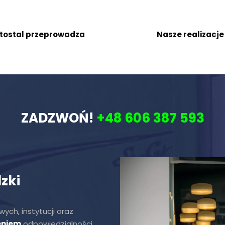
stostal przeprowadza
Nasze realizacj
ZADZWOŃ!
+48 606 387 593
zki
ych, instytucji oraz
eniem
odpowiedzialności