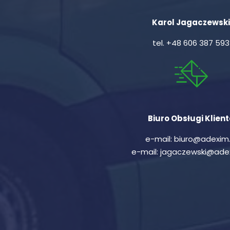
Karol Jagaczewski
tel.
+48 606 387 593
Biuro Obsługi Klien
e-mail:
biuro@adexim.
e-mail:
jagaczewski@adex