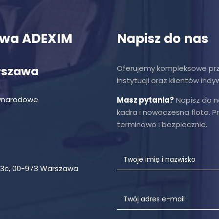
owa ADEXIM
Napisz do nas
Oferujemy kompleksowe prze
rszawa
instytucji oraz klientów indy
zynarodowe
Masz pytania?
Napisz do n
kadra i nowoczesna flota. 
terminowo i bezpiecznie.
l 43c, 00-973 Warszawa