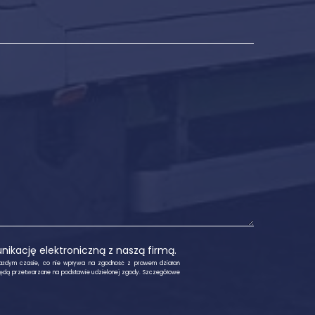
kację elektroniczną z naszą firmą.
ażdym czasie, co nie wpływa na zgodność z prawem działań
ędą przetwarzane na podstawie udzielonej zgody. Szczegółowe