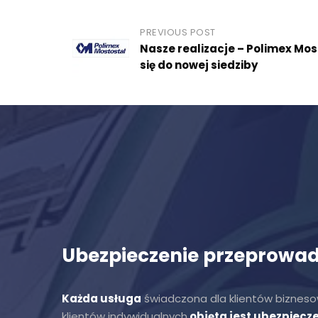
Post
PREVIOUS POST
Nasze realizacje – Polimex Mo
navigation
się do nowej siedziby
Ubezpieczenie przeprowad
Każda usługa
świadczona dla klientów biznesow
klientów indywidualnych
objęta jest ubezpiecz