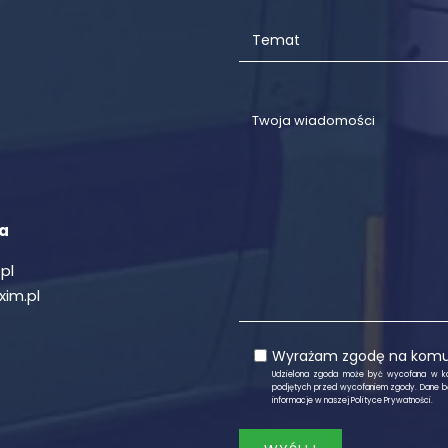
ta
pl
im.pl
Wyrażam zgodę na komuni
Udzielona zgoda może być wycofana w k
podjętych przed wycofaniem zgody. Dane b
informacje w naszej
Polityce Prywatności
.