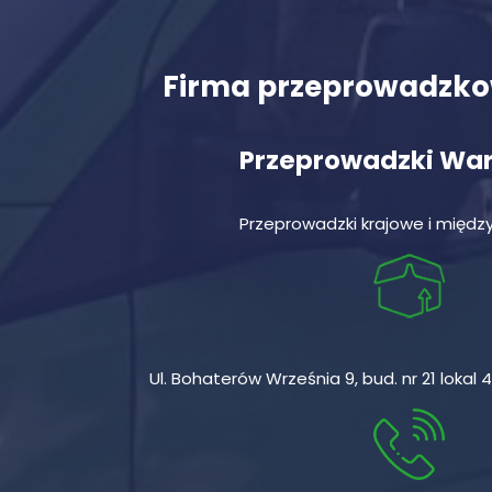
Firma przeprowadzk
Przeprowadzki Wa
Przeprowadzki krajowe i międ
Ul. Bohaterów Września 9, bud. nr 21 loka