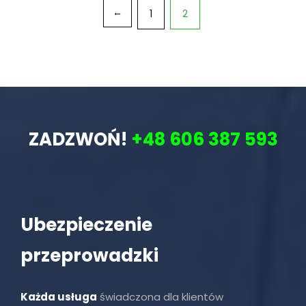
Stronicowanie
1
2
←
wpisów
ZADZWOŃ!
+48 606 387 593
Ubezpieczenie
przeprowadzki
Każda usługa
świadczona dla klientów