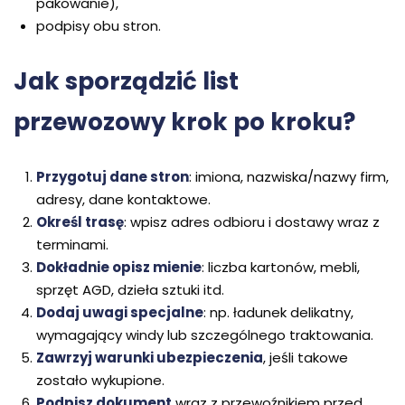
pakowanie),
podpisy obu stron.
Jak sporządzić list
przewozowy krok po kroku?
Przygotuj dane stron
: imiona, nazwiska/nazwy firm,
adresy, dane kontaktowe.
Określ trasę
: wpisz adres odbioru i dostawy wraz z
terminami.
Dokładnie opisz mienie
: liczba kartonów, mebli,
sprzęt AGD, dzieła sztuki itd.
Dodaj uwagi specjalne
: np. ładunek delikatny,
wymagający windy lub szczególnego traktowania.
Zawrzyj warunki ubezpieczenia
, jeśli takowe
zostało wykupione.
Podpisz dokument
wraz z przewoźnikiem przed