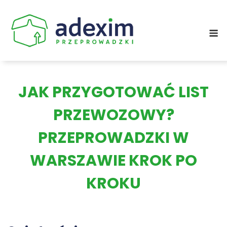
Skip
to
M
content
JAK PRZYGOTOWAĆ LIST
PRZEWOZOWY?
PRZEPROWADZKI W
WARSZAWIE KROK PO
KROKU